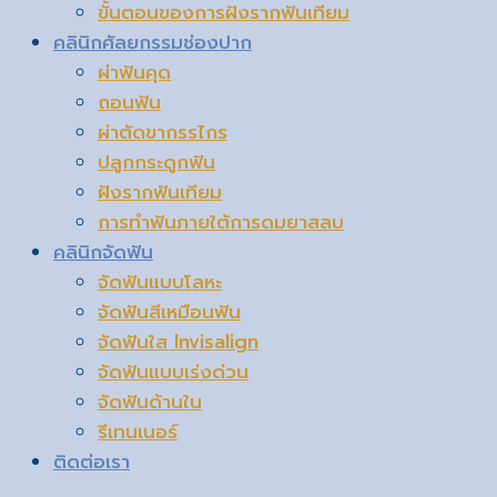
ขั้นตอนของการฝังรากฟันเทียม
คลินิกศัลยกรรมช่องปาก
ผ่าฟันคุด
ถอนฟัน
ผ่าตัดขากรรไกร
ปลูกกระดูกฟัน
ฝังรากฟันเทียม
การทำฟันภายใต้การดมยาสลบ
คลินิกจัดฟัน
จัดฟันแบบโลหะ
จัดฟันสีเหมือนฟัน
จัดฟันใส Invisalign
จัดฟันแบบเร่งด่วน
จัดฟันด้านใน
รีเทนเนอร์
ติดต่อเรา