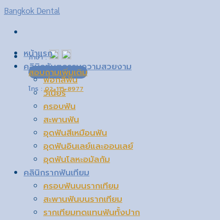
Skip
Bangkok Dental
to
content
หน้าแรก
ภาษา :
คลินิกทันตกรรมความสวยงาม
สอบถามเพิ่มเติม
ฟอกสีฟัน
โทร :
02-115-8977
วีเนียร์
ครอบฟัน
สะพานฟัน
อุดฟันสีเหมือนฟัน
อุดฟันอินเลย์และออนเลย์
อุดฟันโลหะอมัลกัม
คลินิกรากฟันเทียม
ครอบฟันบนรากเทียม
สะพานฟันบนรากเทียม
รากเทียมทดแทนฟันทั้งปาก