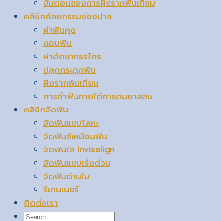
ขั้นตอนของการฝังรากฟันเทียม
คลินิกศัลยกรรมช่องปาก
ผ่าฟันคุด
ถอนฟัน
ผ่าตัดขากรรไกร
ปลูกกระดูกฟัน
ฝังรากฟันเทียม
การทำฟันภายใต้การดมยาสลบ
คลินิกจัดฟัน
จัดฟันแบบโลหะ
จัดฟันสีเหมือนฟัน
จัดฟันใส Invisalign
จัดฟันแบบเร่งด่วน
จัดฟันด้านใน
รีเทนเนอร์
ติดต่อเรา