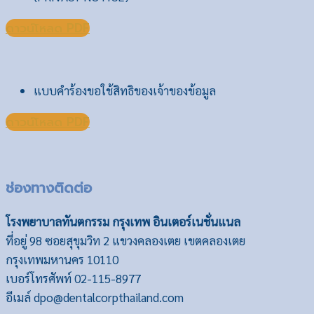
ดาวน์โหลด PDF
แบบคำร้องขอใช้สิทธิของเจ้าของข้อมูล
ดาวน์โหลด PDF
ช่องทางติดต่อ
โรงพยาบาลทันตกรรม กรุงเทพ อินเตอร์เนชั่นแนล
ที่อยู่ 98 ซอยสุขุมวิท 2 แขวงคลองเตย เขตคลองเตย
กรุงเทพมหานคร 10110
เบอร์โทรศัพท์ 02-115-8977
อีเมล์ dpo@dentalcorpthailand.com